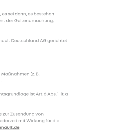
 es sei denn, es bestehen
ient der Geltendmachung,
nault Deutschland AG gerichtet
e Maßnahmen (z. B.
.
grundlage ist Art. 6 Abs. 1 lit. a
re zur Zusendung von
derzeit mit Wirkung für die
nault.de
.