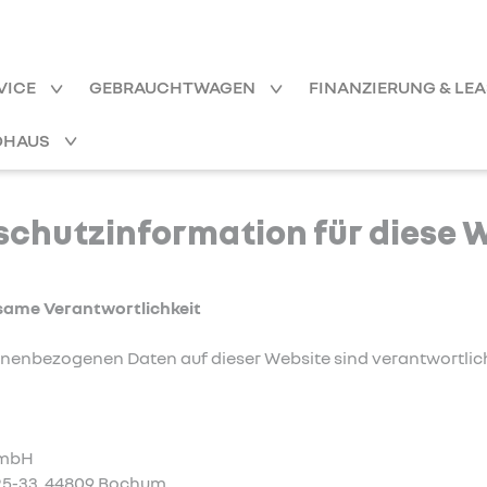
VICE
GEBRAUCHTWAGEN
FINANZIERUNG & LE
OHAUS
chutzinformation für diese 
same Verantwortlichkeit
sonenbezogenen Daten auf dieser Website sind verantwortlic
GmbH
25-33, 44809 Bochum