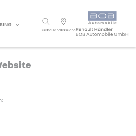
ASING
Renault Händler
Suche
Händlersuche
BOB Automobile GmbH
Website
h: