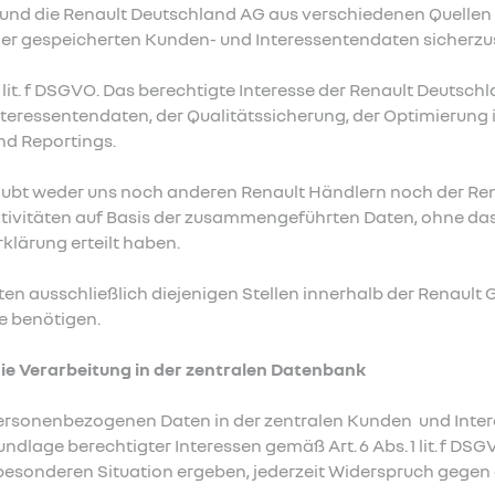
r und die Renault Deutschland AG aus verschiedenen Quell
 der gespeicherten Kunden- und Interessentendaten sicherzus
1 lit. f DSGVO. Das berechtigte Interesse der Renault Deutsch
eressentendaten, der Qualitätssicherung, der Optimierung 
nd Reportings.
aubt weder uns noch anderen Renault Händlern noch der Re
ivitäten auf Basis der zusammengeführten Daten, ohne da
rklärung erteilt haben.
en ausschließlich diejenigen Stellen innerhalb der Renault G
e benötigen.
ie Verarbeitung in der zentralen Datenbank
 personenbezogenen Daten in der zentralen Kunden und Int
dlage berechtigter Interessen gemäß Art. 6 Abs. 1 lit. f DSG
r besonderen Situation ergeben, jederzeit Widerspruch gegen