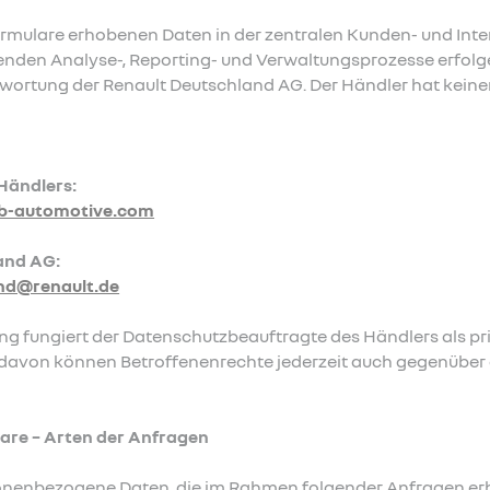
Formulare erhobenen Daten in der zentralen Kunden- und In
denden Analyse-, Reporting- und Verwaltungsprozesse erfolge
ortung der Renault Deutschland AG. Der Händler hat keinen
Händlers:
b-automotive.com
and AG:
nd@renault.de
g fungiert der Datenschutzbeauftragte des Händlers als pr
avon können Betroffenenrechte jederzeit auch gegenüber 
are – Arten der Anfragen
sonenbezogene Daten, die im Rahmen folgender Anfragen e