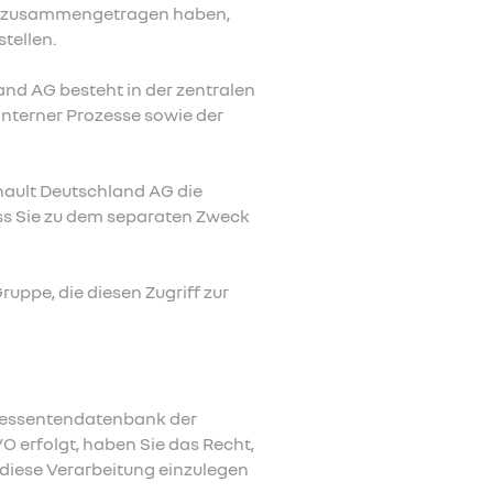
en zusammengetragen haben,
tellen.
land AG besteht in der zentralen
interner Prozesse sowie der
nault Deutschland AG die
ss Sie zu dem separaten Zweck
ruppe, die diesen Zugriff zur
eressentendatenbank der
VO erfolgt, haben Sie das Recht,
 diese Verarbeitung einzulegen