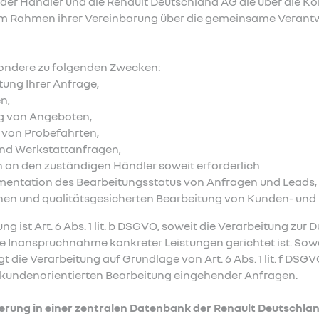
der Händler und die Renault Deutschland AG die über die K
 Rahmen ihrer Vereinbarung über die gemeinsame Verantwo
sondere zu folgenden Zwecken:
ung Ihrer Anfrage,
n,
ng von Angeboten,
 von Probefahrten,
und Werkstattanfragen,
 an den zuständigen Händler soweit erforderlich
entation des Bearbeitungsstatus von Anfragen und Leads,
ahen und qualitätsgesicherten Bearbeitung von Kunden- und
g ist Art. 6 Abs. 1 lit. b DSGVO, soweit die Verarbeitung zur
e Inanspruchnahme konkreter Leistungen gerichtet ist. Sow
 die Verarbeitung auf Grundlage von Art. 6 Abs. 1 lit. f DSG
nd kundenorientierten Bearbeitung eingehender Anfragen.
ierung in einer zentralen Datenbank der Renault Deutschla