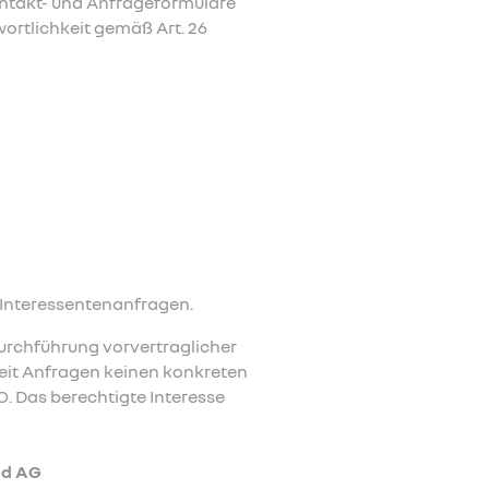
ontakt- und Anfrageformulare
rtlichkeit gemäß Art. 26
 Interessentenanfragen.
 Durchführung vorvertraglicher
eit Anfragen keinen konkreten
VO. Das berechtigte Interesse
nd AG